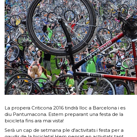
La propera Criticona 2016 tindrà lloc a Barcelona i es
diu Pantumacona. Estem preparant una festa de la
bicicleta fins ara mai vista!
Serà un cap de setmana ple d'activitats i festa per a
gaudir de la bicicleta! Hem pensat en activitats tant