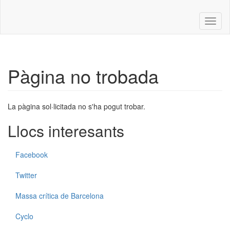
Toggl
naviga
Pàgina no trobada
La pàgina sol·licitada no s'ha pogut trobar.
Llocs interesants
Facebook
Twitter
Massa crítica de Barcelona
Cyclo