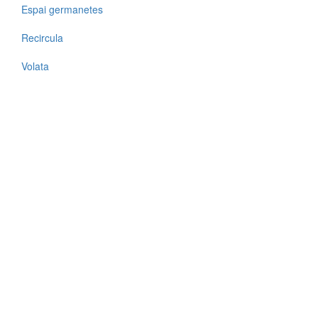
Espai germanetes
Recircula
Volata